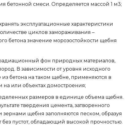
ия бетонной смеси. Определяется массой 1 м3;
охранять эксплуатационные характеристики
 количестве циклов замораживания –
ого бетона значение морозостойкости щебня
 радиационный фон природных материалов,
пород. В зависимости от уровня исходного
 из бетона на таком щебне, применяются в
 на или объектах домостроения;
ределенных размеров в единице объема щебня.
зультате твердения цемента, затворенного
и зернами щебня заполняются песком, образуя
 без пустот, обладающий высокой прочностью.