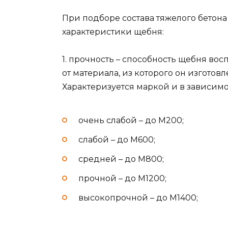
При подборе состава тяжелого бетон
характеристики щебня:
1. прочность – способность щебня в
от материала, из которого он изготовл
Характеризуется маркой и в зависимо
очень слабой – до М200;
слабой – до М600;
средней – до М800;
прочной – до М1200;
высокопрочной – до М1400;