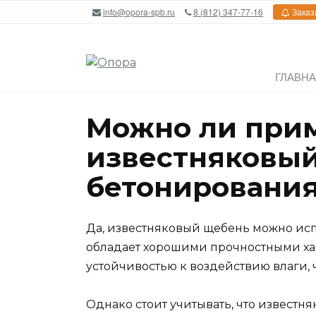
Перейти
info@opora-spb.ru
8 (812) 347-77-16
Заказ
к
содержанию
ГЛАВН
Можно ли при
известняковый
бетонировани
Да, известняковый щебень можно исп
обладает хорошими прочностными х
устойчивостью к воздействию влаги, 
Однако стоит учитывать, что извест