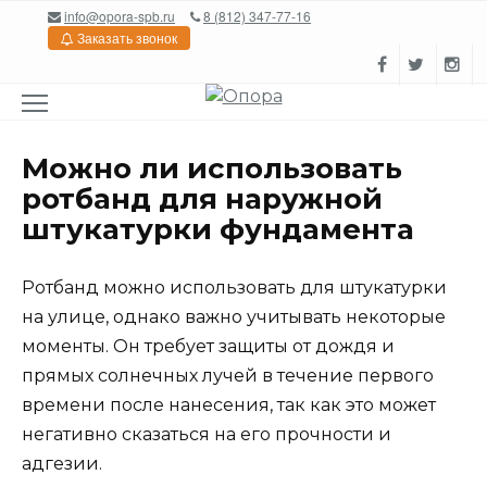
Перейти
info@opora-spb.ru
8 (812) 347-77-16
к
Заказать звонок
содержанию
Можно ли использовать
ротбанд для наружной
штукатурки фундамента
Ротбанд можно использовать для штукатурки
на улице, однако важно учитывать некоторые
моменты. Он требует защиты от дождя и
прямых солнечных лучей в течение первого
времени после нанесения, так как это может
негативно сказаться на его прочности и
адгезии.