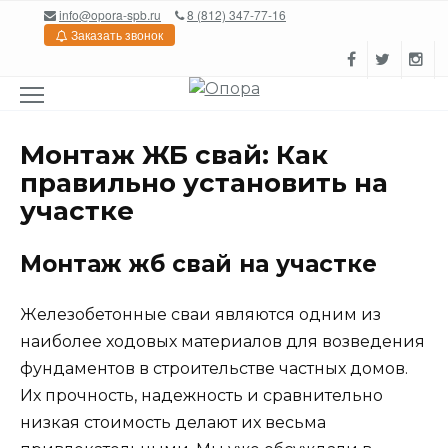
Перейти
info@opora-spb.ru
8 (812) 347-77-16
к
Заказать звонок
содержанию
Монтаж ЖБ свай: Как
правильно установить на
участке
Монтаж жб свай на участке
Железобетонные сваи являются одним из
наиболее ходовых материалов для возведения
фундаментов в строительстве частных домов.
Их прочность, надежность и сравнительно
низкая стоимость делают их весьма