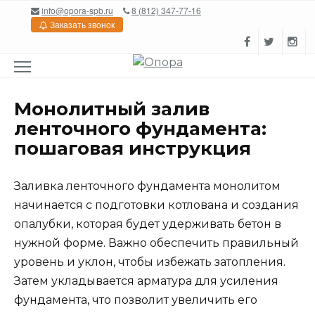
Перейти
info@opora-spb.ru
8 (812) 347-77-16
к
Заказать звонок
содержанию
Монолитный залив
ленточного фундамента:
пошаговая инструкция
Заливка ленточного фундамента монолитом
начинается с подготовки котлована и создания
опалубки, которая будет удерживать бетон в
нужной форме. Важно обеспечить правильный
уровень и уклон, чтобы избежать затопления.
Затем укладывается арматура для усиления
фундамента, что позволит увеличить его