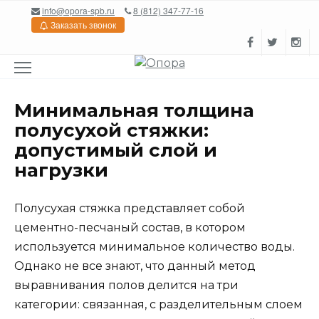
Перейти
info@opora-spb.ru
8 (812) 347-77-16
к
Заказать звонок
содержанию
Минимальная толщина
полусухой стяжки:
допустимый слой и
нагрузки
Полусухая стяжка представляет собой
цементно-песчаный состав, в котором
используется минимальное количество воды.
Однако не все знают, что данный метод
выравнивания полов делится на три
категории: связанная, с разделительным слоем