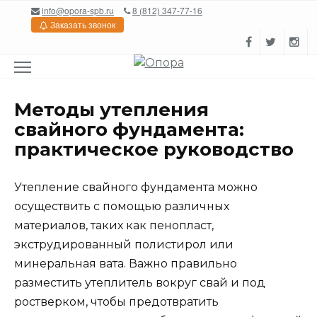
Перейти
info@opora-spb.ru
8 (812) 347-77-16
к
Заказать звонок
содержанию
Методы утепления
свайного фундамента:
практическое руководство
Утепление свайного фундамента можно
осуществить с помощью различных
материалов, таких как пенопласт,
экструдированный полистирол или
минеральная вата. Важно правильно
разместить утеплитель вокруг свай и под
ростверком, чтобы предотвратить