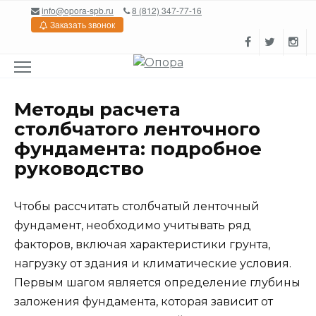
Перейти
info@opora-spb.ru
8 (812) 347-77-16
к
Заказать звонок
содержанию
Методы расчета
столбчатого ленточного
фундамента: подробное
руководство
Чтобы рассчитать столбчатый ленточный
фундамент, необходимо учитывать ряд
факторов, включая характеристики грунта,
нагрузку от здания и климатические условия.
Первым шагом является определение глубины
заложения фундамента, которая зависит от