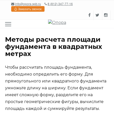
Перейти
info@opora-spb.ru
8 (812) 347-77-16
к
Заказать звонок
содержанию
Методы расчета площади
фундамента в квадратных
метрах
Чтобы рассчитать площадь фундамента,
необходимо определить его форму. Для
прямоугольного или квадратного фундамента
умножьте длину на ширину. Если фундамент
имеет сложную форму, разделите его на
простые геометрические фигуры, вычислите
площадь каждой и суммируйте результаты.