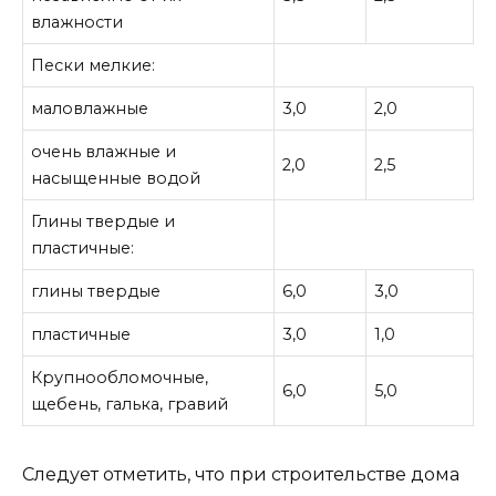
влажности
Пески мелкие:
маловлажные
3,0
2,0
очень влажные и
2,0
2,5
насыщенные водой
Глины твердые и
пластичные:
глины твердые
6,0
3,0
пластичные
3,0
1,0
Крупнообломочные,
6,0
5,0
щебень, галька, гравий
Следует отметить, что при строительстве дома