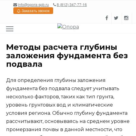
Перейти
info@opora-spb.ru
8 (812) 347-77-16
к
Заказать звонок
содержанию
Методы расчета глубины
заложения фундамента без
подвала
Для определения глубины заложения
фундамента без подвала следует учитывать
несколько факторов, таких как тип грунта,
уровень грунтовых вод и климатические
условия региона. Обычно глубину фундамента
рассчитывают, основываясь на среднем уровне
промерзания почвы в данной местности, что