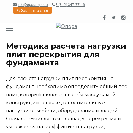
Перейти
info@opora-spb.ru
8 (812) 347-77-16
к
Заказать звонок
содержанию
Методика расчета нагрузки
плит перекрытия для
фундамента
Для расчета нагрузки плит перекрытия на
фундамент необходимо определить общий вес
плит, который включает в себя массу самой
конструкции, а также дополнительные
нагрузки от мебели, оборудования и людей.
Сначала вычисляется площадь перекрытия и
умножается на коэффициент нагрузки,