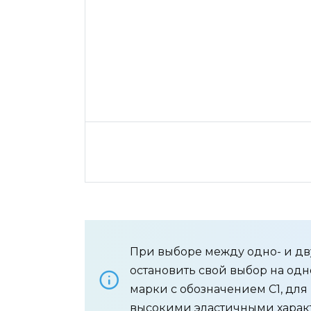
При выборе между одно- и д
остановить свой выбор на од
марки с обозначением C1, для
высокими эластичными характе