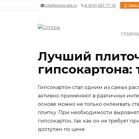
Перейти
info@opora-spb.ru
8 (812) 347-77-16
Заказ
к
содержанию
ГЛАВН
Лучший плито
гипсокартона: 
Гипсокартон стал одним из самых рас
активно применяют в различных инте
основе можно не только оклеивать с
плитку. При необходимости выровня
гипсокартон, так как он не требует 
доступен по цене.