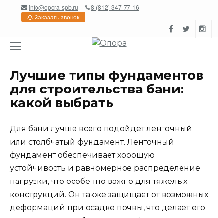
Перейти
info@opora-spb.ru
8 (812) 347-77-16
к
Заказать звонок
содержанию
Лучшие типы фундаментов
для строительства бани:
какой выбрать
Для бани лучше всего подойдет ленточный
или столбчатый фундамент. Ленточный
фундамент обеспечивает хорошую
устойчивость и равномерное распределение
нагрузки, что особенно важно для тяжелых
конструкций. Он также защищает от возможных
деформаций при осадке почвы, что делает его