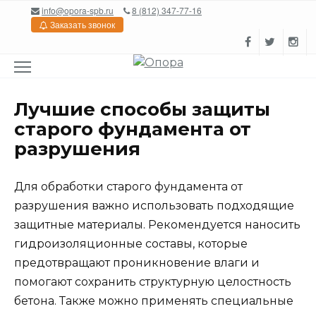
Перейти
info@opora-spb.ru
8 (812) 347-77-16
к
Заказать звонок
содержанию
Лучшие способы защиты
старого фундамента от
разрушения
Для обработки старого фундамента от
разрушения важно использовать подходящие
защитные материалы. Рекомендуется наносить
гидроизоляционные составы, которые
предотвращают проникновение влаги и
помогают сохранить структурную целостность
бетона. Также можно применять специальные