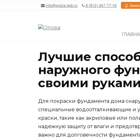
Перейти
info@opora-spb.ru
8 (812) 347-77-16
Заказ
к
содержанию
ГЛАВН
Лучшие спосо
наружного фун
своими рукам
Для покраски фундамента дома снар
специальные водоотталкивающие и у
краски, такие как акриловые или по
надежную защиту от влаги и предотв
важно для долговечности фундамента