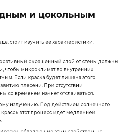
адным и цокольным
ада, стоит изучить ее характеристики.
коративный окрашенный слой от стены должны
и, чтобы микроклимат во внутренних
ным. Если краска будет лишена этого
развитию плесени. При отсутствии
ны со временем начнет отслаиваться.
вому излучению. Под действием солнечного
х красок этот процесс идет медленней,
.
 Краски, обладающие этим свойством, не