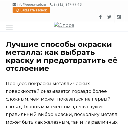
Перейти
info@opora-spb.ru
8 (812) 347-77-16
к
Заказать звонок
содержанию
Лучшие способы окраски
металла: как выбрать
краску и предотвратить её
отслоение
Процесс покраски металлических
поверхностей оказывается гораздо более
сложным, чем может показаться на первый
взгляд. Главным моментом здесь служит
правильный выбор краски, поскольку металл
может быть как железным, так и из различных