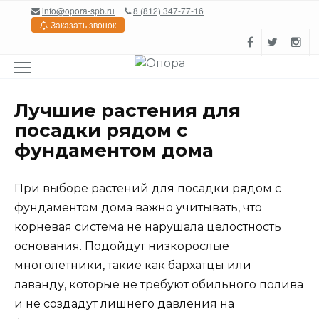
Перейти
info@opora-spb.ru
8 (812) 347-77-16
к
Заказать звонок
содержанию
Лучшие растения для
посадки рядом с
фундаментом дома
При выборе растений для посадки рядом с
фундаментом дома важно учитывать, что
корневая система не нарушала целостность
основания. Подойдут низкорослые
многолетники, такие как бархатцы или
лаванду, которые не требуют обильного полива
и не создадут лишнего давления на