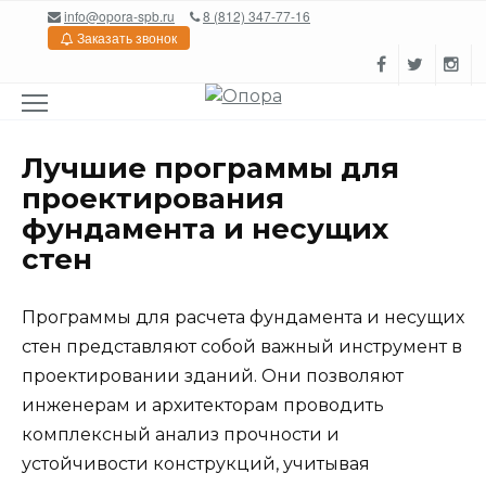
Перейти
info@opora-spb.ru
8 (812) 347-77-16
к
Заказать звонок
содержанию
Лучшие программы для
проектирования
фундамента и несущих
стен
Программы для расчета фундамента и несущих
стен представляют собой важный инструмент в
проектировании зданий. Они позволяют
инженерам и архитекторам проводить
комплексный анализ прочности и
устойчивости конструкций, учитывая