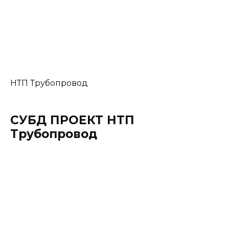
Autodesk
Autodesk Robot Structural
Analysis Professional
Autodesk Robot Structural Analysis —
программный комплекс для расчета
строительных конструкций и сооружений на
прочность, устойчивость и динамические
воздействия. Расчет выполняется методом
конечных элементов. Autodesk Robot —
единственная программа для расчётов, в
которой учтены строительные нормы
практически всех стран (СНГ, Евросоюз, США).