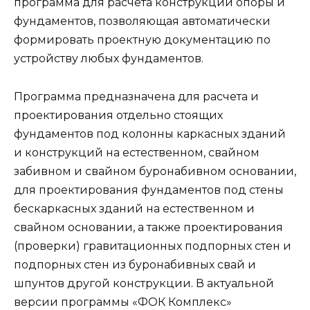
Модули:
PlatePunch
ProfilMaker
ProfilTool
RCDiagra
StarkMetallic
StarLi
StrengthRegion
TouchAt/Poseidon
ING+