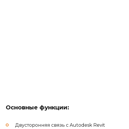
нормам и правилам подтверждено
сертификатом № РОСС RU. СП15.Н00899 от
26.02.2016