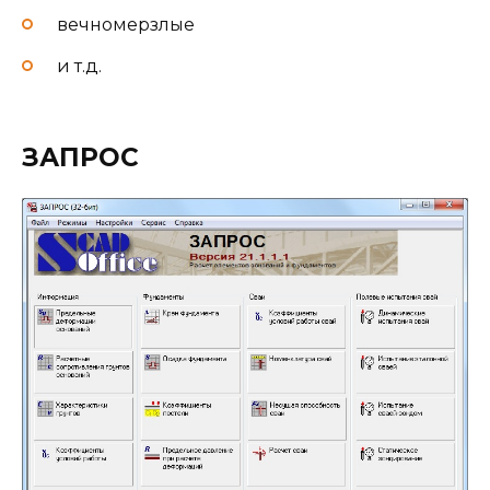
вечномерзлые
и т.д.
ЗАПРОС