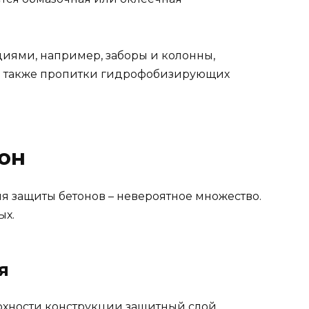
иями, например, заборы и колонны,
а также пропитки гидрофобизирующих
он
я защиты бетонов – невероятное множество.
ых.
я
ерхности конструкции защитный слой,