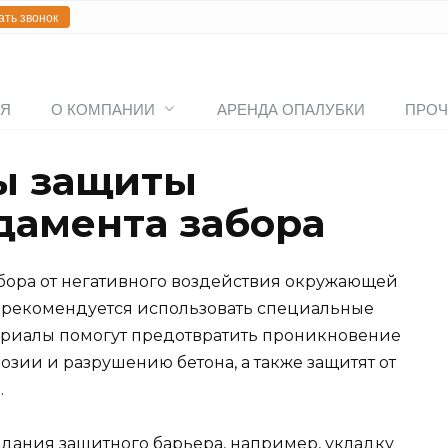
ать звонок
АЯ
О КОМПАНИИ
АРЕНДА ОПАЛУБКИ
ПРОЧ
ы защиты
дамента забора
бора от негативного воздействия окружающей
рекомендуется использовать специальные
ериалы помогут предотвратить проникновение
озии и разрушению бетона, а также защитят от
.
здания защитного барьера, например, укладку