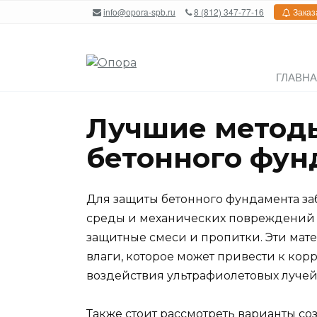
Перейти
info@opora-spb.ru
8 (812) 347-77-16
Заказ
к
содержанию
ГЛАВН
Лучшие метод
бетонного фун
Для защиты бетонного фундамента за
среды и механических повреждений 
защитные смеси и пропитки. Эти мат
влаги, которое может привести к корр
воздействия ультрафиолетовых лучей
Также стоит рассмотреть варианты со