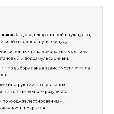
лака:
Лак для декоративной штукатурки,
 слой и подчеркнуть текстуру.
ре основных типа декоративных лаков:
етановый и водоэмульсионный.
и по выбору лака в зависимости от типа
кта.
ые инструкции по нанесению
ения оптимального результата.
 по уходу за лессированными
овечности покрытия.