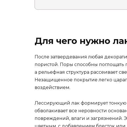
Для чего нужно ла
После затвердевания любая декорати
пористой. Поры способны поглощать п
а рельефная структура рассеивает све
Незащищенное покрытие легко царап
воздействием.
Лессирующий лак формирует тонкую и
обволакивает все неровности основан
повреждений, влаги и загрязнений. Э
цветным, с добавлением блесток или 