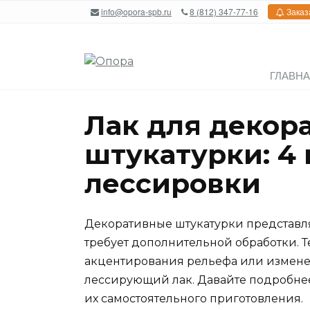
Перейти
info@opora-spb.ru
8 (812) 347-77-16
Заказ
к
содержанию
ГЛАВН
Лак для декор
штукатурки: 4
лессировки
Декоративные штукатурки представл
требует дополнительной обработки. Т
акцентирования рельефа или изменен
лессирующий лак. Давайте подробнее
их самостоятельного приготовления.