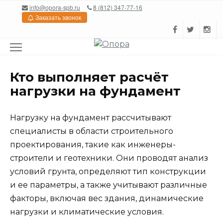
Перейти
info@opora-spb.ru
8 (812) 347-77-16
к
Заказать звонок
содержанию
Кто выполняет расчёт
нагрузки на фундамент
Нагрузку на фундамент рассчитывают
специалисты в области строительного
проектирования, такие как инженеры-
строители и геотехники. Они проводят анализ
условий грунта, определяют тип конструкции
и ее параметры, а также учитывают различные
факторы, включая вес здания, динамические
нагрузки и климатические условия.