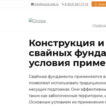
Перейти
info@opora-spb.ru
8 (812) 347-77-16
Заказ
к
содержанию
ГЛАВН
Конструкция и
свайных фунда
условия прим
Свайные фундаменты применяются в с
позволяют использовать традиционны
несущих подложках. Они эффективны 
таких как заболоченные территории, 
Основным условием их применения я