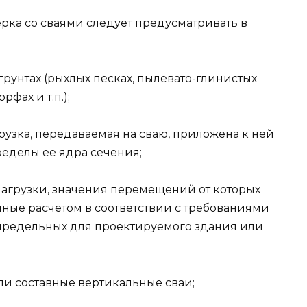
рка со сваями следует предусматривать в
 грунтах (рыхлых песках, пылевато-глинистых
рфах и т.п.);
узка, передаваемая на сваю, приложена к ней
ределы ее ядра сечения;
нагрузки, значения перемещений от которых
ые расчетом в соответствии с требованиями
предельных для проектируемого здания или
ли составные вертикальные сваи;