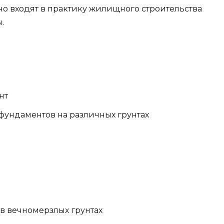
о входят в практику жилищного строительства
.
нт
фундаментов на различных грунтах
ы
в вечномерзлых грунтах