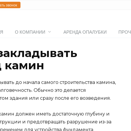
ать звонок
АЯ
О КОМПАНИИ
АРЕНДА ОПАЛУБКИ
ПРОЧ
 закладывать
д камин
вать до начала самого строительства камина,
олговечность. Обычно это делается
м здания или сразу после его возведения.
 камин должен иметь достаточную глубину и
трукции и предотвращать разрушение из-за
ременем для устройства фундамента