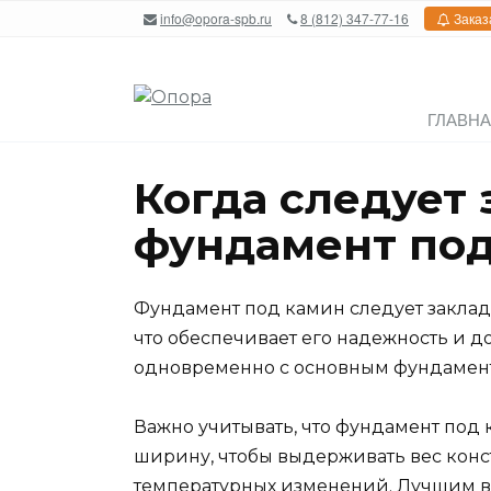
Перейти
info@opora-spb.ru
8 (812) 347-77-16
Заказ
к
содержанию
ГЛАВН
Когда следует
фундамент по
Фундамент под камин следует заклады
что обеспечивает его надежность и д
одновременно с основным фундаменто
Важно учитывать, что фундамент под
ширину, чтобы выдерживать вес конс
температурных изменений. Лучшим в