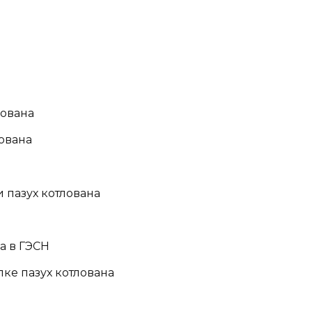
лована
лована
 пазух котлована
а в ГЭСН
ке пазух котлована