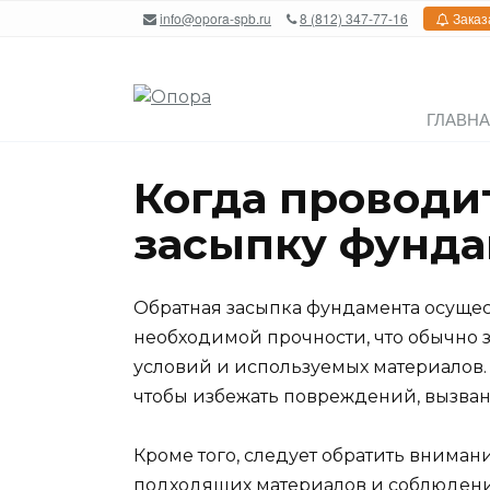
Перейти
info@opora-spb.ru
8 (812) 347-77-16
Заказ
к
содержанию
ГЛАВН
Когда проводи
засыпку фунда
Обратная засыпка фундамента осущест
необходимой прочности, что обычно з
условий и используемых материалов.
чтобы избежать повреждений, вызва
Кроме того, следует обратить внимани
подходящих материалов и соблюдени