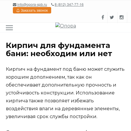
Перейти
info@opora-spb.ru
8 (812) 347-77-16
к
Заказать звонок
содержанию
Кирпич для фундамента
бани: необходим или нет
Кирпич на фундамент под баню может служить
хорошим дополнением, так как он
обеспечивает дополнительную прочность и
устойчивость конструкции. Использование
кирпича также позволяет избежать
воздействия влаги на деревянные элементы,
увеличивая срок службы постройки.