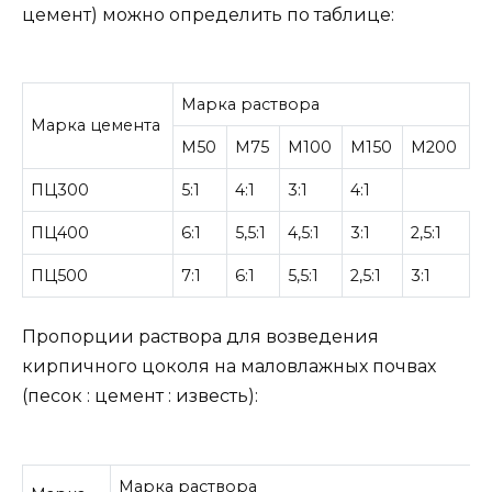
цемент) можно определить по таблице:
Марка раствора
Марка цемента
М50
М75
М100
М150
М200
ПЦ300
5:1
4:1
3:1
4:1
ПЦ400
6:1
5,5:1
4,5:1
3:1
2,5:1
ПЦ500
7:1
6:1
5,5:1
2,5:1
3:1
Пропорции раствора для возведения
кирпичного цоколя на маловлажных почвах
(песок : цемент : известь):
Марка раствора