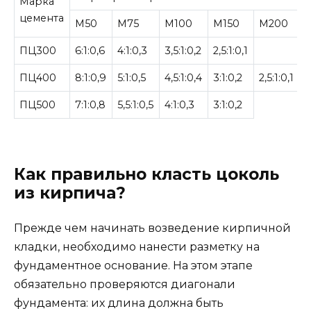
Марка
цемента
М50
М75
М100
М150
М200
ПЦ300
6:1:0,6
4:1:0,3
3,5:1:0,2
2,5:1:0,1
ПЦ400
8:1:0,9
5:1:0,5
4,5:1:0,4
3:1:0,2
2,5:1:0,1
ПЦ500
7:1:0,8
5,5:1:0,5
4:1:0,3
3:1:0,2
Как правильно класть цоколь
из кирпича?
Прежде чем начинать возведение кирпичной
кладки, необходимо нанести разметку на
фундаментное основание. На этом этапе
обязательно проверяются диагонали
фундамента: их длина должна быть