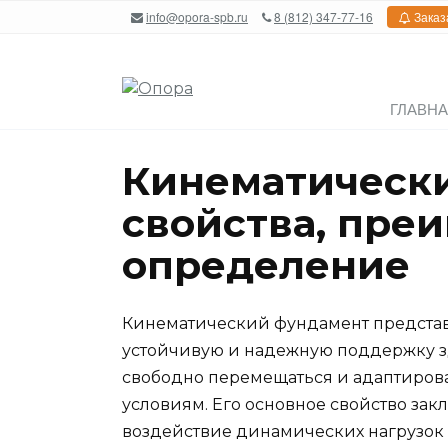
Перейти
info@opora-spb.ru
8 (812) 347-77-16
Заказ
к
содержанию
ГЛАВН
Кинематическ
свойства, пре
определение
Кинематический фундамент представ
устойчивую и надежную поддержку з
свободно перемещаться и адаптиров
условиям. Его основное свойство за
воздействие динамических нагрузок 