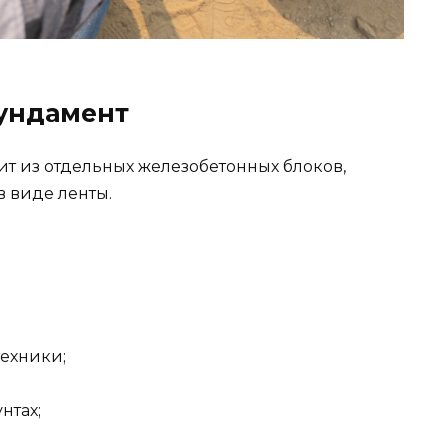
ундамент
т из отдельных железобетонных блоков,
в виде ленты.
техники;
нтах;