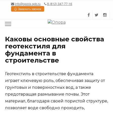
Перейти
info@opora-spb.ru
8 (812) 347-77-16
к
Заказать звонок
содержанию
Каковы основные свойства
геотекстиля для
фундамента в
строительстве
Геотекстиль в строительстве фундамента
играет ключевую роль, обеспечивая защиту от
грунтовых и поверхностных вод, а также
предотвращая размывание почвы. Этот
материал, благодаря своей пористой структуре,
позволяет воде свободно проходить,