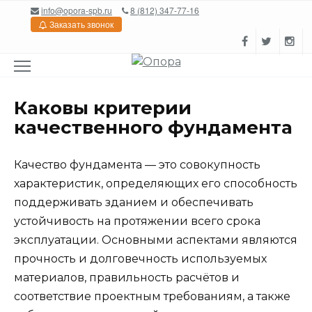
Перейти
info@opora-spb.ru
8 (812) 347-77-16
к
Заказать звонок
содержанию
Каковы критерии
качественного фундамента
Качество фундамента — это совокупность
характеристик, определяющих его способность
поддерживать зданием и обеспечивать
устойчивость на протяжении всего срока
эксплуатации. Основными аспектами являются
прочность и долговечность используемых
материалов, правильность расчётов и
соответствие проектным требованиям, а также