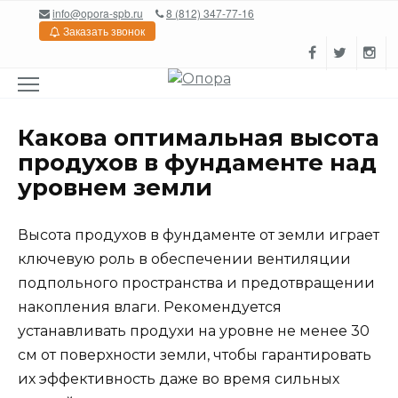
Перейти
info@opora-spb.ru
8 (812) 347-77-16
к
Заказать звонок
содержанию
Какова оптимальная высота
продухов в фундаменте над
уровнем земли
Высота продухов в фундаменте от земли играет
ключевую роль в обеспечении вентиляции
подпольного пространства и предотвращении
накопления влаги. Рекомендуется
устанавливать продухи на уровне не менее 30
см от поверхности земли, чтобы гарантировать
их эффективность даже во время сильных