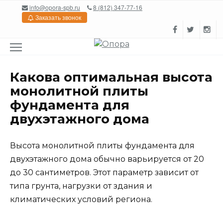
Перейти
info@opora-spb.ru
8 (812) 347-77-16
к
Заказать звонок
содержанию
Какова оптимальная высота
монолитной плиты
фундамента для
двухэтажного дома
Высота монолитной плиты фундамента для
двухэтажного дома обычно варьируется от 20
до 30 сантиметров. Этот параметр зависит от
типа грунта, нагрузки от здания и
климатических условий региона.