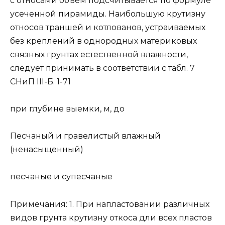
с относами объем подсчитывается по формуле
усеченной пирамиды. Наибольшую крутизну
относов траншей и котлованов, устраиваемых
без креплений в однородных материковых
связных грунтах естественной влажности,
следует принимать в соответствии с табл. 7
СНиП III-Б. 1-71
при глубине выемки, м, до
Песчаный и гравелистый влажный
(ненасыщенный)
песчаные и супесчаные
Примечания: 1. При напластовании различных
видов грунта крутизну откоса дли всех пластов