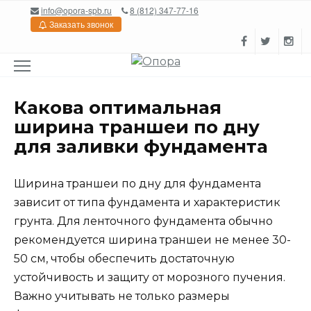
Перейти
info@opora-spb.ru
8 (812) 347-77-16
к
Заказать звонок
содержанию
Какова оптимальная
ширина траншеи по дну
для заливки фундамента
Ширина траншеи по дну для фундамента
зависит от типа фундамента и характеристик
грунта. Для ленточного фундамента обычно
рекомендуется ширина траншеи не менее 30-
50 см, чтобы обеспечить достаточную
устойчивость и защиту от морозного пучения.
Важно учитывать не только размеры