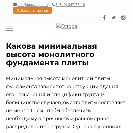
Перейти
info@opora-spb.ru
8 (812) 347-77-16
к
Заказать звонок
содержанию
Какова минимальная
высота монолитного
фундамента плиты
Минимальная высота монолитной плиты
фундамента зависит от конструкции здания,
его назначения и специфики грунта. В
большинстве случаев, высота плиты составляет
не менее 10 см, чтобы обеспечить
необходимую прочность и равномерное
распределение нагрузки. Однако в условиях