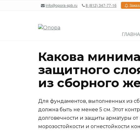
Перейти
info@opora-spb.ru
8 (812) 347-77-16
Заказ
к
содержанию
ГЛАВН
Какова минима
защитного сло
из сборного ж
Для фундаментов, выполненных из сб
должна быть не менее 5 см. Этот кон
долговечности и защиты арматуры от
морозостойкости и огнестойкости ко