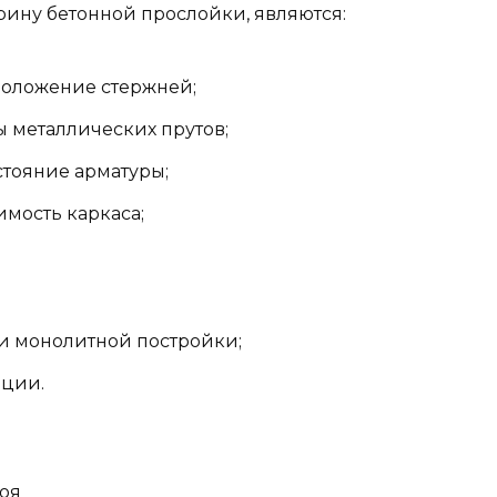
рину бетонной прослойки, являются:
положение стержней;
 металлических прутов;
стояние арматуры;
имость каркаса;
и монолитной постройки;
ации.
оя