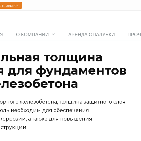
ать звонок
АЯ
О КОМПАНИИ
АРЕНДА ОПАЛУБКИ
ПРОЧ
льная толщина
я для фундаментов
елезобетона
орного железобетона, толщина защитного слоя
троль необходим для обеспечения
 коррозии, а также для повышения
нструкции.