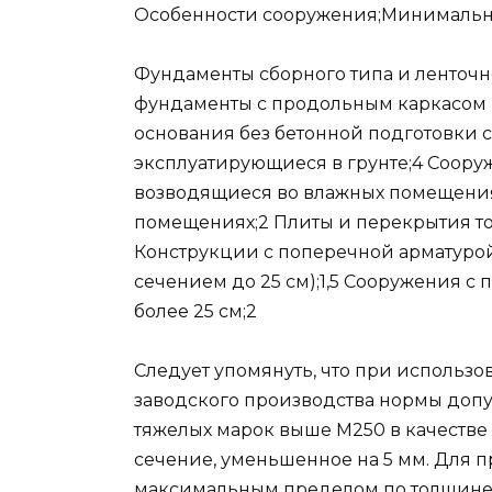
Особенности сооружения;Минимально
Фундаменты сборного типа и ленточн
фундаменты с продольным каркасом и
основания без бетонной подготовки 
эксплуатирующиеся в грунте;4 Сооруж
возводящиеся во влажных помещениях
помещениях;2 Плиты и перекрытия то
Конструкции с поперечной арматурой 
сечением до 25 см);1,5 Сооружения с
более 25 см;2
Следует упомянуть, что при использ
заводского производства нормы допус
тяжелых марок выше М250 в качестве 
сечение, уменьшенное на 5 мм. Для
максимальным пределом по толщине 