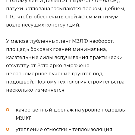
Поэтому лента делается шире (от 40 – 60 см),
пазухи котлована засыпаются песком, щебнем,
ПГС, чтобы обеспечить слой 40 см минимум
возле несущих конструкций.
У малозаглубленных лент МЗЛФ наоборот,
площадь боковых граней минимальна,
касательные силы вспучивания практически
отсутствуют. Зато ярко выражено
неравномерное пучение грунтов под
подошвой. Поэтому технология строительства
несколько изменяется:
качественный дренаж на уровне подошвы
МЗЛФ;
утепление отмостки + теплоизоляция