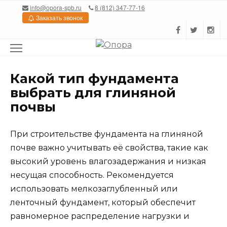
Перейти
info@opora-spb.ru
8 (812) 347-77-16
к
Заказать звонок
содержанию
Какой тип фундамента
выбрать для глиняной
почвы
При строительстве фундамента на глиняной
почве важно учитывать её свойства, такие как
высокий уровень влагозадержания и низкая
несущая способность. Рекомендуется
использовать мелкозаглубленный или
ленточный фундамент, который обеспечит
равномерное распределение нагрузки и