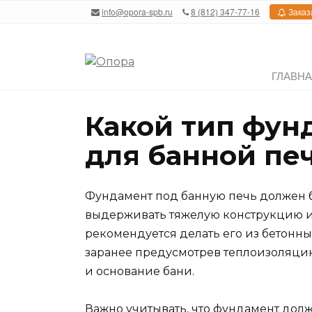
Перейти
info@opora-spb.ru
8 (812) 347-77-16
Заказ
к
содержанию
ГЛАВН
Какой тип фун
для банной пе
Фундамент под банную печь должен 
выдерживать тяжелую конструкцию и
рекомендуется делать его из бетонны
заранее предусмотрев теплоизоляци
и основание бани.
Важно учитывать, что фундамент долж