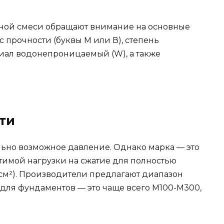
ной смеси обращают внимание на основные
с прочности (буквы М или В), степень
риал водонепроницаемый (W), а также
ти
льно возможное давление. Однако марка — это
тимой нагрузки на сжатие для полностью
/см²). Производители предлагают диапазон
для фундаментов — это чаще всего М100-М300,