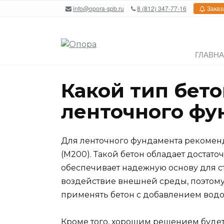
Перейти
info@opora-spb.ru
8 (812) 347-77-16
Заказ
к
содержанию
ГЛАВН
Какой тип бет
ленточного фу
Для ленточного фундамента рекоменду
(М200). Такой бетон обладает достато
обеспечивает надежную основу для ст
воздействие внешней среды, поэтому
применять бетон с добавлением вод
Кроме того, хорошим решением будет