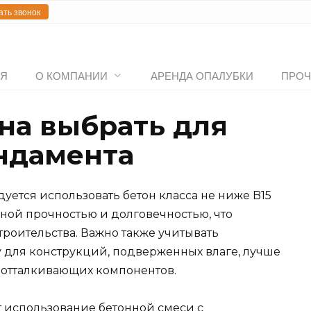
ать звонок
АЯ
О КОМПАНИИ
АРЕНДА ОПАЛУБКИ
ПРОЧ
она выбрать для
ндамента
ется использовать бетон класса не ниже B15
чной прочностью и долговечностью, что
роительства. Важно также учитывать
 для конструкций, подверженных влаге, лучше
оотталкивающих компонентов.
 использование бетонной смеси с