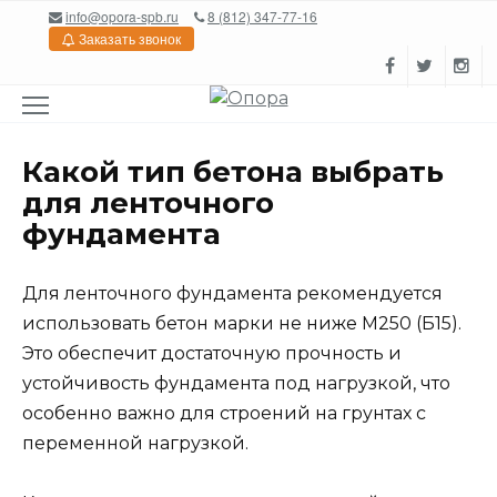
Перейти
info@opora-spb.ru
8 (812) 347-77-16
к
Заказать звонок
содержанию
Какой тип бетона выбрать
для ленточного
фундамента
Для ленточного фундамента рекомендуется
использовать бетон марки не ниже М250 (Б15).
Это обеспечит достаточную прочность и
устойчивость фундамента под нагрузкой, что
особенно важно для строений на грунтах с
переменной нагрузкой.