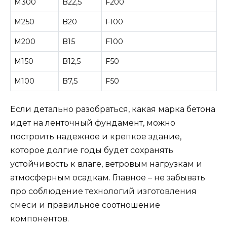
М300
В22,5
F200
М250
В20
F100
М200
В15
F100
М150
В12,5
F50
М100
В7,5
F50
Если детально разобраться, какая марка бетона
идет на ленточный фундамент, можно
построить надежное и крепкое здание,
которое долгие годы будет сохранять
устойчивость к влаге, ветровым нагрузкам и
атмосферным осадкам. Главное – не забывать
про соблюдение технологий изготовления
смеси и правильное соотношение
компонентов.