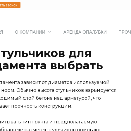
ать звонок
АЯ
О КОМПАНИИ
АРЕНДА ОПАЛУБКИ
ПРОЧ
стульчиков для
дамента выбрать
дамента зависит от диаметра используемой
 норм. Обычно высота стульчиков варьируется
бходимый слой бетона над арматурой, что
ает прочность конструкции.
читывать тип грунта и предполагаемую
добранные размеры стульчиков помогают