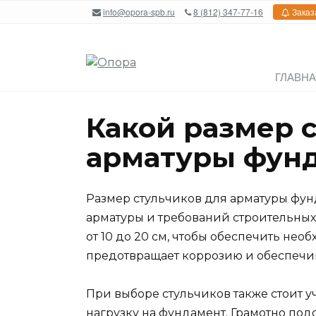
Перейти
info@opora-spb.ru
8 (812) 347-77-16
Заказ
к
содержанию
ГЛАВН
Какой размер 
арматуры фун
Размер стульчиков для арматуры фун
арматуры и требований строительных
от 10 до 20 см, чтобы обеспечить нео
предотвращает коррозию и обеспечив
При выборе стульчиков также стоит у
нагрузку на фундамент. Грамотно по