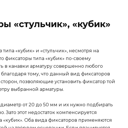
ы «стульчик», «кубик»
типа «кубик» и «стульчик», несмотря на
что фиксаторы типа «кубик» по-своему
ь в канавки арматуру совершенно любого
сё благодаря тому, что данный вид фиксаторов
 сторон, позволяющие установить фиксатор той
метру выбранной арматуры.
диаметр от 20 до 50 мм и их нужно подбирать
но. Зато этот недостаток компенсируется
а «кубик». Оба вида фиксаторов применяются
тей на твёрдом основании. Если планируется