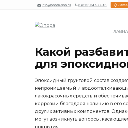
Перейти
info@opora-spb.ru
8 (812) 347-77-16
Заказ
к
содержанию
ГЛАВН
Какой разбави
для эпоксидно
Эпоксидный грунтовой состав создае
непроницаемый и водоотталкивающий 
лакокрасочных средств и обеспечива
коррозии благодаря наличию в его с
других активных компонентов. Однак
могут возникнуть вопросы, касающие
покрытия.