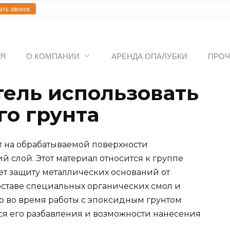
ать звонок
АЯ
О КОМПАНИИ
АРЕНДА ОПАЛУБКИ
ПРОЧ
тель использовать
го грунта
т на обрабатываемой поверхности
слой. Этот материал относится к группе
ет защиту металлических оснований от
оставе специальных органических смол и
о во время работы с эпоксидным грунтом
ся его разбавления и возможности нанесения