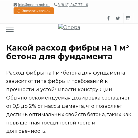
Перейти
info@opora-spb.ru
8 (812) 347-77-16
к
Заказать звонок
содержанию
Какой расход фибры на 1 м³
бетона для фундамента
Расход фибры на 1 м³ бетона для фундамента
зависит от типа фибры и требований к
прочности и устойчивости конструкции.
Обычно рекомендуемая дозировка составляет
от 0,5 до 2% от массы цемента, что позволяет
достичь оптимальных свойств бетона, таких как
повышенная трещиностойкость и
долговечность.