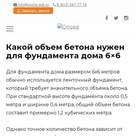
Перейти
info@opora-spb.ru
8 (812) 347-77-16
к
Заказать звонок
содержанию
Какой объем бетона нужен
для фундамента дома 6×6
Для фундамента дома размером 6х6 метров
обычно используется ленточный фундамент,
который требует значительного объема бетона.
При стандартной высоте фундамента около 0,5
метра и ширине 0,4 метра, общий объем бетона
составит примерно 1,2 кубических метра.
Однако точное количество бетона зависит от