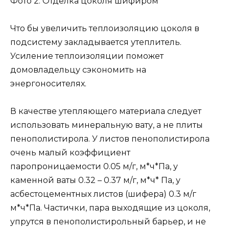
Фото 2. Отделка цоколя шифиром
Что бы увеличить теплоизоляцию цоколя в
подсистему закладывается утеплитель.
Усиление теплоизоляции поможет
домовладельцу сэкономить на
энергоносителях.
В качестве утепляющего материала следует
использовать минеральную вату, а не плиты
пенополистирола. У листов пенополистирола
очень малый коэффициент
паропроницаемости 0.05 м/г, м*ч*Па, у
каменной ваты 0.32 – 0.37 м/г, м*ч* Па, у
асбестоцементных листов (шифера) 0.3 м/г
м*ч*Па. Частички, пара выходящие из цоколя,
упрутся в пенополистирольный барьер, и не