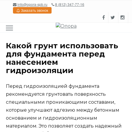
Перейти
info@opora-spb.ru
8 (812) 347-77-16
к
Заказать звонок
содержанию
Какой грунт использовать
для фундамента перед
нанесением
гидроизоляции
Перед гидроизоляцией фундамента
рекомендуется грунтовать поверхность
специальными проникающими составами,
которые улучшают адгезию между бетонным
основанием и гидроизоляционным
материалом. Это позволяет создать надежный