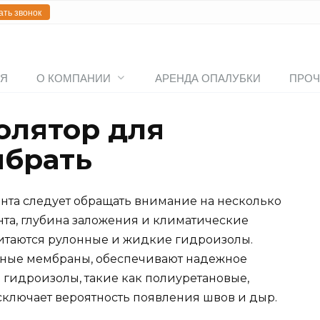
ать звонок
АЯ
О КОМПАНИИ
АРЕНДА ОПАЛУБКИ
ПРОЧ
олятор для
ыбрать
нта следует обращать внимание на несколько
унта, глубина заложения и климатические
итаются рулонные и жидкие гидроизолы.
мные мембраны, обеспечивают надежное
е гидроизолы, такие как полиуретановые,
сключает вероятность появления швов и дыр.