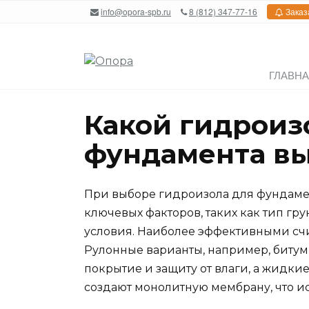
Перейти
info@opora-spb.ru
8 (812) 347-77-16
Заказ
к
содержанию
ГЛАВН
Какой гидроиз
фундамента в
При выборе гидроизола для фундаме
ключевых факторов, таких как тип гр
условия. Наиболее эффективными сч
Рулонные варианты, например, биту
покрытие и защиту от влаги, а жидки
создают монолитную мембрану, что и