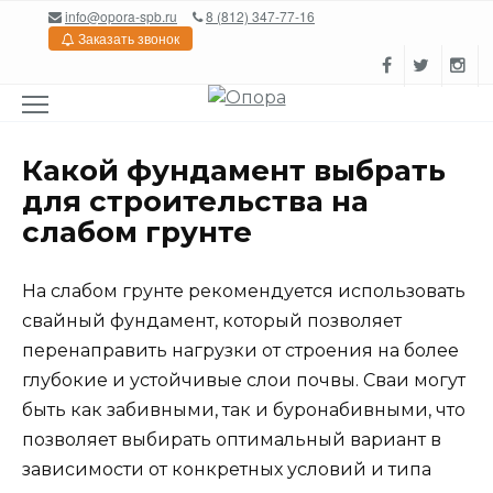
Перейти
info@opora-spb.ru
8 (812) 347-77-16
к
Заказать звонок
содержанию
Какой фундамент выбрать
для строительства на
слабом грунте
На слабом грунте рекомендуется использовать
свайный фундамент, который позволяет
перенаправить нагрузки от строения на более
глубокие и устойчивые слои почвы. Сваи могут
быть как забивными, так и буронабивными, что
позволяет выбирать оптимальный вариант в
зависимости от конкретных условий и типа