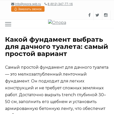
Перейти
info@opora-spb.ru
8 (812) 347-77-16
к
Заказать звонок
содержанию
Какой фундамент выбрать
для дачного туалета: самый
простой вариант
Самый простой фундамент для дачного туалета
— это мелкозаглубленный ленточный
фундамент. Он подходит для легких
конструкций и не требует сложных земляных
работ. Достаточно вырыть trench глубиной 30–
50 см, заполнить его щебнем и установить
армированную бетонную ленту, что обеспечит