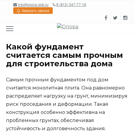
Перейти
info@opora-spb.ru
8 (812) 347-77-16
к
Заказать звонок
содержанию
Какой фундамент
считается самым прочным
для строительства дома
Самым прочным фундаментом под дом
считается монолитная плита. Она равномерно
распределяет нагрузку на грунт, минимизируя
риск проседания и деформации. Такая
конструкция особенно эффективна на
проблемных грунтах, обеспечивая
устойчивость и долговечность здания.