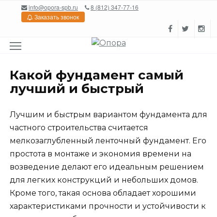
Перейти
info@opora-spb.ru
8 (812) 347-77-16
к
Заказать звонок
содержанию
Какой фундамент самый
лучший и быстрый
Лучшим и быстрым вариантом фундамента для
частного строительства считается
мелкозаглубленный ленточный фундамент. Его
простота в монтаже и экономия времени на
возведение делают его идеальным решением
для легких конструкций и небольших домов.
Кроме того, такая основа обладает хорошими
характеристиками прочности и устойчивости к