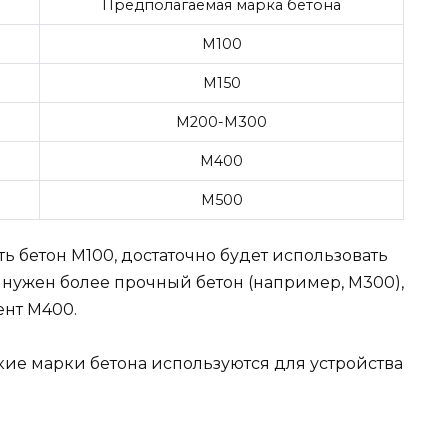
Предполагаемая марка бетона
М100
М150
М200-М300
М400
М500
ь бетон М100, достаточно будет использовать
 нужен более прочный бетон (например, М300),
ент М400.
акие марки бетона используются для устройства