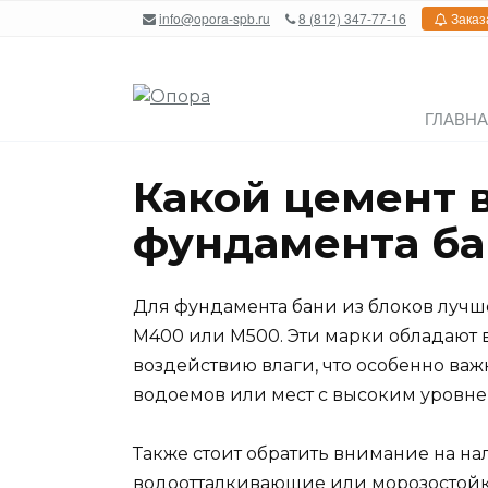
Перейти
info@opora-spb.ru
8 (812) 347-77-16
Заказ
к
содержанию
ГЛАВН
Какой цемент 
фундамента ба
Для фундамента бани из блоков лучш
M400 или M500. Эти марки обладают 
воздействию влаги, что особенно ва
водоемов или мест с высоким уровне
Также стоит обратить внимание на на
водоотталкивающие или морозостойк