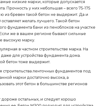
о самые низкие марки, которые допускается
. Прочность у них небольшая – всего 75-175
ню из бревен такой бетон не выдержит. Да и
оставляет желать лучшего. Такой бетон
ого фундамента бани из пеноблоков на участке
 Если же в вашем регионе бывают сильные
ее высокую марку.
пулярная в частном строительстве марка. На
т даже для устройства фундамента дома.
ой бетон тоже выдержит.
ля строительства ленточных фундаментов под
анной марки достаточно высока, а
ьзовать этот бетон в большинстве регионов
ит дороже остальных, и следует хорошо
енно ее. Бетон М300 подходит для устройства