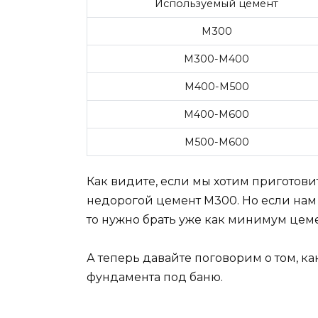
Используемый цемент
М300
М300-М400
М400-М500
М400-М600
М500-М600
Как видите, если мы хотим приготовит
недорогой цемент М300. Но если нам
то нужно брать уже как минимум цем
А теперь давайте поговорим о том, к
фундамента под баню.