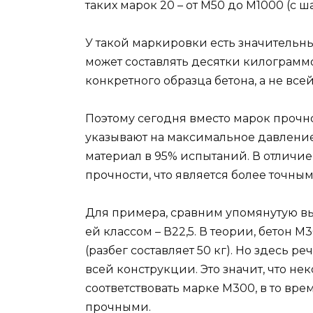
таких марок 20 – от М50 до М1000 (с ша
У такой маркировки есть значительны
может составлять десятки килограммов
конкретного образца бетона, а не все
Поэтому сегодня вместо марок прочно
указывают на максимальное давление
материал в 95% испытаний. В отличие
прочности, что является более точным
Для примера, сравним упомянутую в
ей классом – В22,5. В теории, бетон М
(разбег составляет 50 кг). Но здесь ре
всей конструкции. Это значит, что не
соответствовать марке М300, в то вре
прочными.