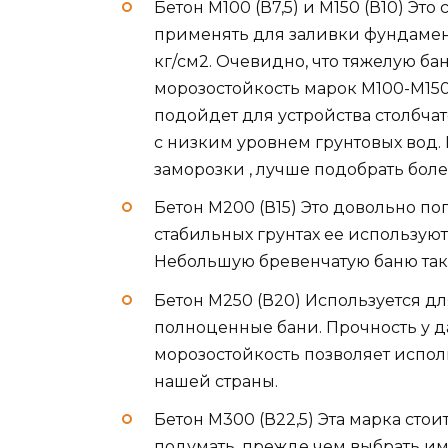
Бетон М100 (В7,5) и М150 (В10) Эт
применять для заливки фундамента
кг/см2. Очевидно, что тяжелую ба
морозостойкость марок М100-М150 
подойдет для устройства столбчат
с низким уровнем грунтовых вод.
заморозки , лучше подобрать бол
Бетон М200 (В15) Это довольно по
стабильных грунтах ее использую
Небольшую бревенчатую баню так
Бетон М250 (В20) Используется д
полноценные бани. Прочность у д
морозостойкость позволяет испол
нашей страны.
Бетон М300 (В22,5) Эта марка сто
подумать, прежде чем выбрать им