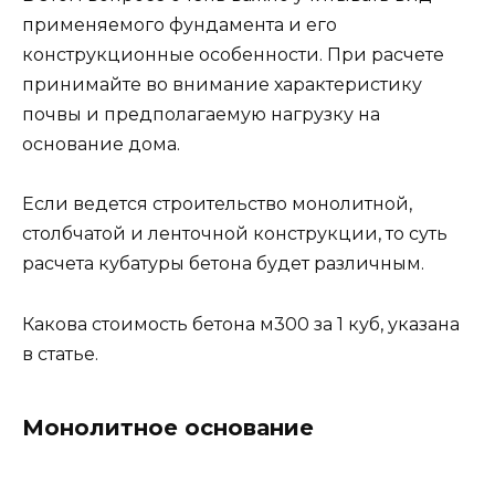
умножается на общую площадь. Порой при
строительстве такого фундамента для
повышении прочностных показателей
прибегают к формированию так называемых
ребер жесткости. Благодаря этому вы сможете
защитить конструкцию от деформации в
процессе использования. Расчет кубатуры
бетоны, который пригодиться при
обустройстве ребер жесткости, должен
происходить в ходе умножения их общей
протяженности на площадь поперечного
сечения.
Бетонное монолитное основание поддается
равнонаправленным нагрузкам относительно
всего периметра. Поэтому чаще всего его
закладка выполняется ниже уровня