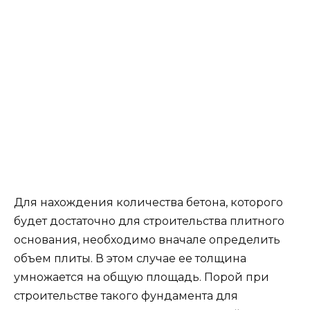
промерзания – от 0,7-1,5 м. При такой
конструкции необходимо применение
материалов, обладающих высоким
коэффициентом водной непроницаемости.
Мелкозернистый бетон применение и иные
технические данные указаны в статье.
Для монолитного основания, неважно какого
типа стены, чаще всего выбирают бетон марки
М250 и не ниже. Такой материал произведен
на основе гранита, гравия или известного
щебня. Когда проектом предусмотрено
возведение двухэтажного дома, то для его
формирования задействуют М350 и М400. Для
рассматриваемого материала характерен