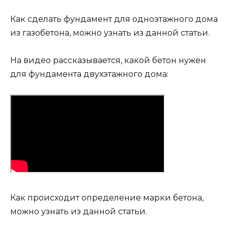
Как происходит определение марки бетона,
можно узнать из данной статьи.
Когда нужно выбрать бетон для возведения
фундамента, необходимо учитывать
следующие факторы: величина
нагрузки;свойства почвы;глубина промерзания
и залегания подводных вод;конструкция
основания.
Кроме этого, на выбор марки бетонного
раствора влияет нагрузка, которая
производится стенами здания на его