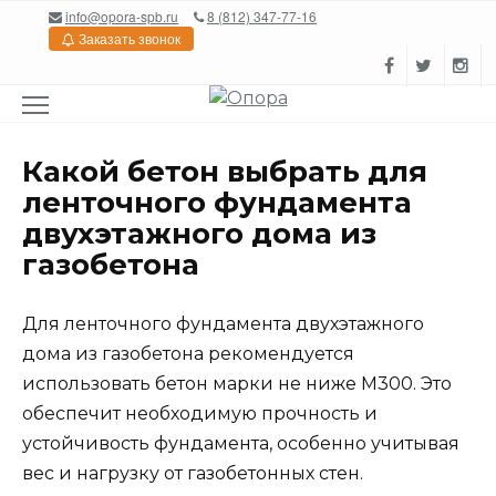
Перейти
info@opora-spb.ru
8 (812) 347-77-16
к
Заказать звонок
содержанию
Какой бетон выбрать для
ленточного фундамента
двухэтажного дома из
газобетона
Для ленточного фундамента двухэтажного
дома из газобетона рекомендуется
использовать бетон марки не ниже М300. Это
обеспечит необходимую прочность и
устойчивость фундамента, особенно учитывая
вес и нагрузку от газобетонных стен.