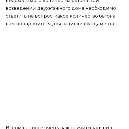
основание дома.
Если ведется строительство монолитной,
столбчатой и ленточной конструкции, то суть
расчета кубатуры бетона будет различным.
Какова стоимость бетона м300 за 1 куб, указана
в статье.
Монолитное основание
Для нахождения количества бетона, которого
будет достаточно для строительства плитного
основания, необходимо вначале определить
объем плиты. В этом случае ее толщина