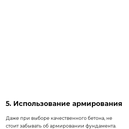
5. Использование армирования
Даже при выборе качественного бетона, не
стоит забывать об армировании фундамента.
Арматурные каркасы придают конструкции
дополнительную прочность и устойчивость к
нагрузкам. В сочетании с правильно
выбранным бетоном армирование позволяет
создать надёжный фундамент, который
обеспечит стабильность дома на долгие годы.
*** При строительстве двухэтажного дома из
газобетона важно учитывать множество
факторов, влияющих на выбор бетона для