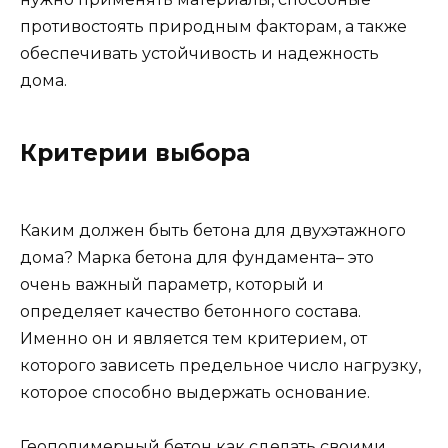
очень важный параметр, который и
определяет качество бетонного состава.
Именно он и является тем критерием, от
которого зависеть предельное число нагрузку,
которое способно выдержать основание.
Геополимерный бетон как сделать своими
руками можно узнать из данной статьи.
Также марка бетона позволяет определить их
уровень стойкости к морозу,
водонепроницаемость и подвижность. В
обозначении марки бетона присутствует
обозначение «М».
На сегодняшний день изготовители
стройматериалов предлагают своим