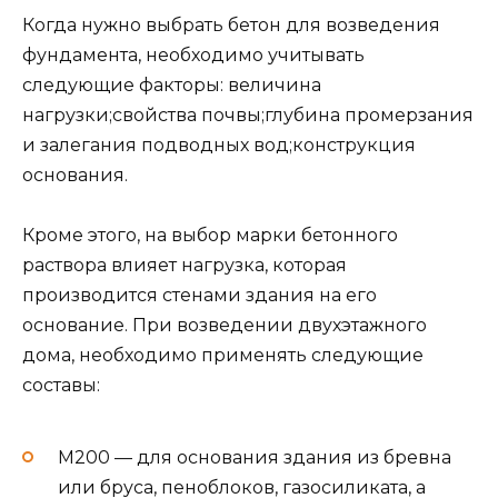
основание. При возведении двухэтажного
дома, необходимо применять следующие
составы:
М200 — для основания здания из бревна
или бруса, пеноблоков, газосиликата, а
также керамзитобетонных блоков;
М250 — для основания под кирпичные
дома с железобетонными плитами;
М300 — для основания двухэтажного или
трехэтажного дома с высокими
длительными нагрузками.
Какие технические условия у тяжёлого и
мелкозернистого бетона можно узнать из