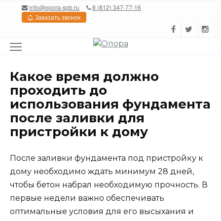
Перейти
info@opora-spb.ru
8 (812) 347-77-16
к
Заказать звонок
содержанию
Какое время должно
проходить до
использования фундамента
после заливки для
пристройки к дому
После заливки фундамента под пристройку к
дому необходимо ждать минимум 28 дней,
чтобы бетон набрал необходимую прочность. В
первые недели важно обеспечивать
оптимальные условия для его высыхания и